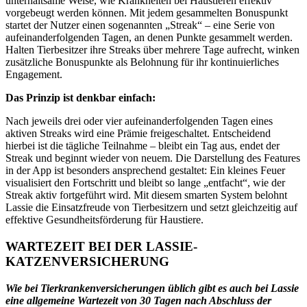
unterhaltsame Weise, wie Krankheiten bei Haustieren effektiv
vorgebeugt werden können. Mit jedem gesammelten Bonuspunkt
startet der Nutzer einen sogenannten „Streak“ – eine Serie von
aufeinanderfolgenden Tagen, an denen Punkte gesammelt werden.
Halten Tierbesitzer ihre Streaks über mehrere Tage aufrecht, winken
zusätzliche Bonuspunkte als Belohnung für ihr kontinuierliches
Engagement.
Das Prinzip ist denkbar einfach:
Nach jeweils drei oder vier aufeinanderfolgenden Tagen eines
aktiven Streaks wird eine Prämie freigeschaltet. Entscheidend
hierbei ist die tägliche Teilnahme – bleibt ein Tag aus, endet der
Streak und beginnt wieder von neuem. Die Darstellung des Features
in der App ist besonders ansprechend gestaltet: Ein kleines Feuer
visualisiert den Fortschritt und bleibt so lange „entfacht“, wie der
Streak aktiv fortgeführt wird. Mit diesem smarten System belohnt
Lassie die Einsatzfreude von Tierbesitzern und setzt gleichzeitig auf
effektive Gesundheitsförderung für Haustiere.
WARTEZEIT BEI DER LASSIE-
KATZENVERSICHERUNG
Wie bei Tierkrankenversicherungen üblich gibt es auch bei Lassie
eine allgemeine Wartezeit von 30 Tagen nach Abschluss der