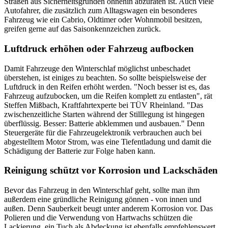
Straßen aus Sicherheitsgründen ohnehin abzuraten ist. Auch viele
Autofahrer, die zusätzlich zum Alltagswagen ein besonderes
Fahrzeug wie ein Cabrio, Oldtimer oder Wohnmobil besitzen,
greifen gerne auf das Saisonkennzeichen zurück.
Luftdruck erhöhen oder Fahrzeug aufbocken
Damit Fahrzeuge den Winterschlaf möglichst unbeschadet
überstehen, ist einiges zu beachten. So sollte beispielsweise der
Luftdruck in den Reifen erhöht werden. "Noch besser ist es, das
Fahrzeug aufzubocken, um die Reifen komplett zu entlasten", rät
Steffen Mißbach, Kraftfahrtexperte bei TÜV Rheinland. "Das
zwischenzeitliche Starten während der Stilllegung ist hingegen
überflüssig. Besser: Batterie abklemmen und ausbauen." Denn
Steuergeräte für die Fahrzeugelektronik verbrauchen auch bei
abgestelltem Motor Strom, was eine Tiefentladung und damit die
Schädigung der Batterie zur Folge haben kann.
Reinigung schützt vor Korrosion und Lackschäden
Bevor das Fahrzeug in den Winterschlaf geht, sollte man ihm
außerdem eine gründliche Reinigung gönnen - von innen und
außen. Denn Sauberkeit beugt unter anderem Korrosion vor. Das
Polieren und die Verwendung von Hartwachs schützen die
Lackierung, ein Tuch als Abdeckung ist ebenfalls empfehlenswert.