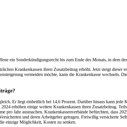
fene ein Sonderkündigungsrecht bis zum Ende des Monats, in dem der n
lichen Krankenkassen ihren Zusatzbeitrag erhöht. Jetzt steigt dieser e
stensteigerung vermeiden möchte, kann die Krankenkasse wechseln. Di
iträge?
gleich. Er liegt einheitlich bei 14,6 Prozent. Darüber hinaus kann jed
 2024 erhöhen einige weitere Krankenkassen ihren Zusatzbeitrag. Teilwe
mme pro Jahr ausmachen. Krankenkassenverbände befürchten, dass 2025
ersicherten und deren Arbeitgeber getragen. Freiwillig versicherte Sel
 die einzige Möglichkeit, Kosten zu senken.