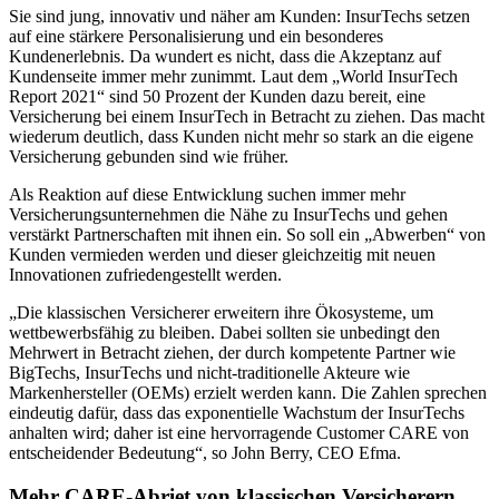
Sie sind jung, innovativ und näher am Kunden: InsurTechs setzen
auf eine stärkere Personalisierung und ein besonderes
Kundenerlebnis. Da wundert es nicht, dass die Akzeptanz auf
Kundenseite immer mehr zunimmt. Laut dem „World InsurTech
Report 2021“ sind 50 Prozent der Kunden dazu bereit, eine
Versicherung bei einem InsurTech in Betracht zu ziehen. Das macht
wiederum deutlich, dass Kunden nicht mehr so stark an die eigene
Versicherung gebunden sind wie früher.
Als Reaktion auf diese Entwicklung suchen immer mehr
Versicherungsunternehmen die Nähe zu InsurTechs und gehen
verstärkt Partnerschaften mit ihnen ein. So soll ein „Abwerben“ von
Kunden vermieden werden und dieser gleichzeitig mit neuen
Innovationen zufriedengestellt werden.
„Die klassischen Versicherer erweitern ihre Ökosysteme, um
wettbewerbsfähig zu bleiben. Dabei sollten sie unbedingt den
Mehrwert in Betracht ziehen, der durch kompetente Partner wie
BigTechs, InsurTechs und nicht-traditionelle Akteure wie
Markenhersteller (OEMs) erzielt werden kann. Die Zahlen sprechen
eindeutig dafür, dass das exponentielle Wachstum der InsurTechs
anhalten wird; daher ist eine hervorragende Customer CARE von
entscheidender Bedeutung“, so John Berry, CEO Efma.
Mehr CARE-Abriet von klassischen Versicherern